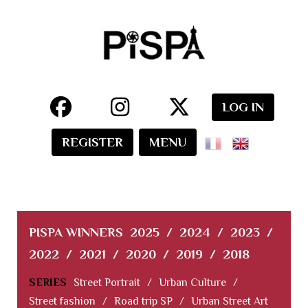
LOG IN
REGISTER
MENU
PISPA WINNERS
2025
/
2024
/
2023
/
2022
/
2021
/
2020
/
2019
/
2018
SERIES
Street Portrait
/
Urban Culture
/
Street fashion
/
Road trip SP
/
Urban Street Art