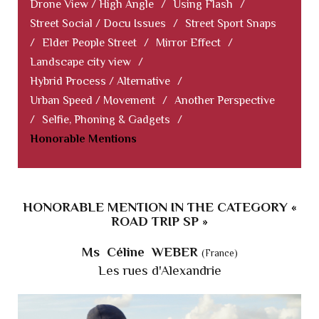
Drone View / High Angle
/
Using Flash
/
Street Social / Docu Issues
/
Street Sport Snaps
/
Elder People Street
/
Mirror Effect
/
Landscape city view
/
Hybrid Process / Alternative
/
Urban Speed / Movement
/
Another Perspective
/
Selfie, Phoning & Gadgets
/
Honorable Mentions
HONORABLE MENTION IN THE CATEGORY «
ROAD TRIP SP »
Ms Céline WEBER
(France)
Les rues d'Alexandrie