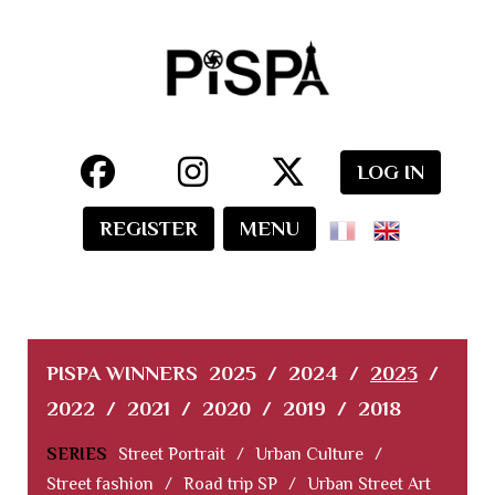
LOG IN
REGISTER
MENU
PISPA WINNERS
2025
/
2024
/
2023
/
2022
/
2021
/
2020
/
2019
/
2018
SERIES
Street Portrait
/
Urban Culture
/
Street fashion
/
Road trip SP
/
Urban Street Art