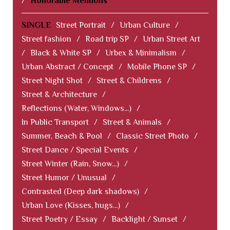
/
Honorable Mentions
SINGLE
Street Portrait
/
Urban Culture
/
Street fashion
/
Road trip SP
/
Urban Street Art
/
Black & White SP
/
Urbex & Minimalism
/
Urban Abstract / Concept
/
Mobile Phone SP
/
Street Night Shot
/
Street & Childrens
/
Street & Architecture
/
Reflections (Water, Windows...)
/
In Public Transport
/
Street & Animals
/
Summer, Beach & Pool
/
Classic Street Photo
/
Street Dance / Special Events
/
Street Winter (Rain, Snow...)
/
Street Humor / Unusual
/
Contrasted (Deep dark shadows)
/
Urban Love (Kisses, hugs...)
/
Street Poetry / Essay
/
Backlight / Sunset
/