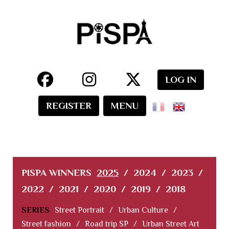
LOG IN
REGISTER
MENU
PISPA WINNERS
2025
/
2024
/
2023
/
2022
/
2021
/
2020
/
2019
/
2018
SERIES
Street Portrait
/
Urban Culture
/
Street fashion
/
Road trip SP
/
Urban Street Art