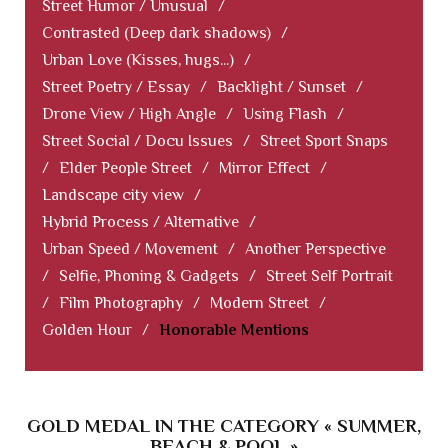
Street Humor / Unusual
/
Contrasted (Deep dark shadows)
/
Urban Love (Kisses, hugs...)
/
Street Poetry / Essay
/
Backlight / Sunset
/
Drone View / High Angle
/
Using Flash
/
Street Social / Docu Issues
/
Street Sport Snaps
/
Elder People Street
/
Mirror Effect
/
Landscape city view
/
Hybrid Process / Alternative
/
Urban Speed / Movement
/
Another Perspective
/
Selfie, Phoning & Gadgets
/
Street Self Portrait
/
Film Photography
/
Modern Street
/
Golden Hour
/
Honorable Mentions
GOLD MEDAL IN THE CATEGORY « SUMMER,
BEACH & POOL »