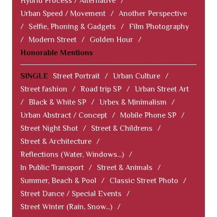
Hybrid Process / Alternative
/
Urban Speed / Movement
/
Another Perspective
/
Selfie, Phoning & Gadgets
/
Film Photography
/
Modern Street
/
Golden Hour
/
Honorable Mentions
SINGLE
Street Portrait
/
Urban Culture
/
Street fashion
/
Road trip SP
/
Urban Street Art
/
Black & White SP
/
Urbex & Minimalism
/
Urban Abstract / Concept
/
Mobile Phone SP
/
Street Night Shot
/
Street & Childrens
/
Street & Architecture
/
Reflections (Water, Windows...)
/
In Public Transport
/
Street & Animals
/
Summer, Beach & Pool
/
Classic Street Photo
/
Street Dance / Special Events
/
Street Winter (Rain, Snow...)
/